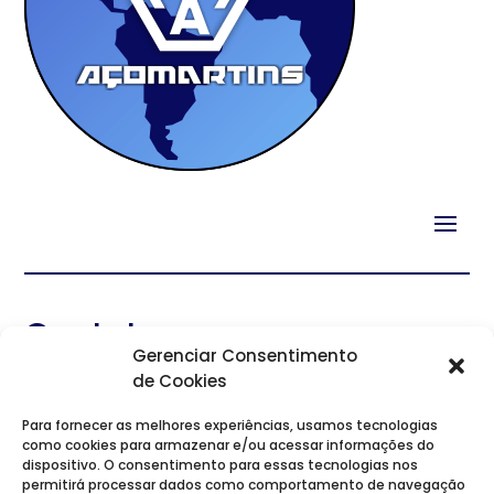
Contato
Gerenciar Consentimento
Telefones: (11) 2621-6731 (WhatsApp) • (11) 2254-0978
de Cookies
(fixo)
E-mails:
mercony@acomartins.com.br
|
Para fornecer as melhores experiências, usamos tecnologias
como cookies para armazenar e/ou acessar informações do
merconyacomartins@gmail.com
dispositivo. O consentimento para essas tecnologias nos
permitirá processar dados como comportamento de navegação